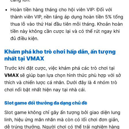
Hoàn tiền hàng tháng cho hội viên VIP: Đối với
thành viên VIP, nền tảng áp dụng hoàn tiền 5% tổng
thua lỗ vào thứ Hai đầu tiên mỗi tháng. Khoản hoàn
tiền này không cần cược lại và có thể rút ngay khi
đủ điều kiện.
Khám phá kho trò chơi hấp dẫn, ấn tượng
nhất tại VMAX
Trước khi đặt cược, việc khám phá các trò chơi tại
VMAX
sẽ giúp bạn lựa chọn hình thức phù hợp với sở
thích và chiến lược cá nhân. Dưới đây là 4 nhóm trò
chơi nổi bật nhất hiện nay tại nhà cái.
Slot game đổi thưởng đa dạng chủ đề
Slot game không chỉ gây ấn tượng bởi giao diện lung
linh, hiệu ứng mãn nhãn mà còn có lối chơi đơn giản,
dễ trúng thưởng. Người chơi có thể trải nghiệm hàng