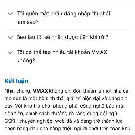
Tôi quên mật khẩu đăng nhập thì phải
làm sao?
Bao lâu tôi sẽ nhận được tiền khi rút?
Tôi có thể tạo nhiều tài khoản VMAX
không?
Kết luận
Nhìn chung,
VMAX
không chỉ đơn thuần là một nhà cái
mà còn là một hệ sinh thái giải trí hiện đại và đáng tin
cậy. Với kho trò chơi phong phú, công nghệ bảo mật
tiên tiến, chính sách thưởng rõ ràng cùng đội ngũ
CSKH chuyên nghiệp, web đã và đang trở thành lựa
chọn hàng đầu cho hàng triệu người chơi trên toàn khu