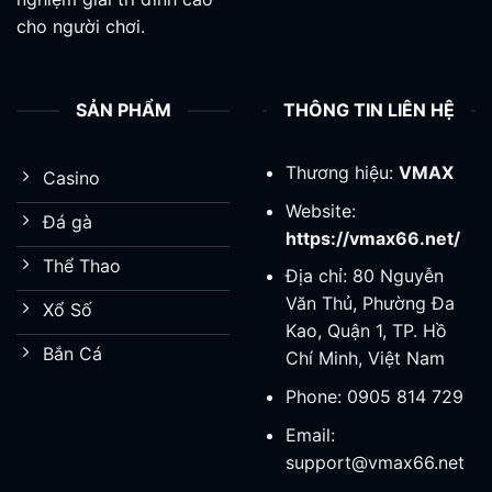
cho người chơi.
SẢN PHẨM
THÔNG TIN LIÊN HỆ
Thương hiệu:
VMAX
Casino
Website:
Đá gà
https://vmax66.net/
Thể Thao
Địa chỉ: 80 Nguyễn
Văn Thủ, Phường Đa
Xổ Số
Kao, Quận 1, TP. Hồ
Bắn Cá
Chí Minh, Việt Nam
Phone: 0905 814 729
Email:
support@vmax66.net