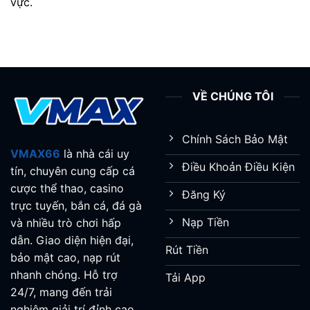
vực.
VỀ CHÚNG TÔI
Chính Sách Bảo Mật
VMAX66
là nhà cái uy
Điều Khoản Điều Kiện
tín, chuyên cung cấp cá
cược thể thao, casino
Đăng Ký
trực tuyến, bắn cá, đá gà
Nạp Tiền
và nhiều trò chơi hấp
dẫn. Giao diện hiện đại,
Rút Tiền
bảo mật cao, nạp rút
nhanh chóng. Hỗ trợ
Tải App
24/7, mang đến trải
nghiệm giải trí đỉnh cao