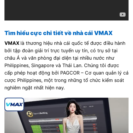
Tìm hiểu cực chi tiết về nhà cái VMAX
VMAX
là thương hiệu nhà cái quốc tế được điều hành
bởi tập đoàn giải trí trực tuyến uy tín, có trụ sở tại
châu Á và văn phòng đại diện tại nhiều nước như
Philippines, Singapore và Thái Lan. Chúng tôi được
cấp phép hoạt động bởi PAGCOR – Cơ quan quản lý cá
cược Philippines, một trong những tổ chức kiểm soát
nghiêm ngặt nhất hiện nay.