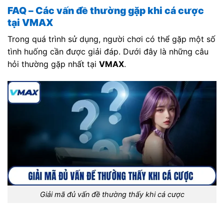
FAQ – Các vấn đề thường gặp khi cá cược
tại VMAX
Trong quá trình sử dụng, người chơi có thể gặp một số
tình huống cần được giải đáp. Dưới đây là những câu
hỏi thường gặp nhất tại
VMAX
.
Giải mã đủ vấn đề thường thấy khi cá cược