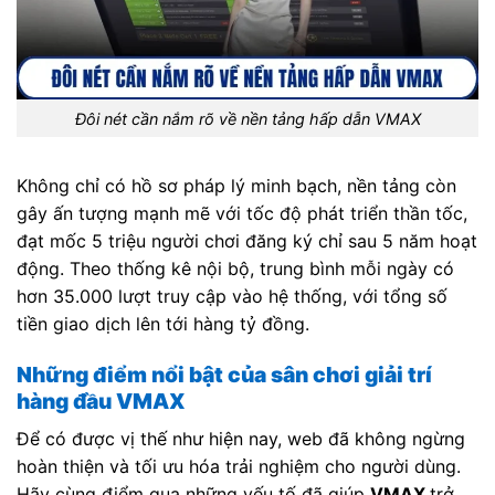
Đôi nét cần nắm rõ về nền tảng hấp dẫn VMAX
Không chỉ có hồ sơ pháp lý minh bạch, nền tảng còn
gây ấn tượng mạnh mẽ với tốc độ phát triển thần tốc,
đạt mốc 5 triệu người chơi đăng ký chỉ sau 5 năm hoạt
động. Theo thống kê nội bộ, trung bình mỗi ngày có
hơn 35.000 lượt truy cập vào hệ thống, với tổng số
tiền giao dịch lên tới hàng tỷ đồng.
Những điểm nổi bật của sân chơi giải trí
hàng đầu VMAX
Để có được vị thế như hiện nay, web đã không ngừng
hoàn thiện và tối ưu hóa trải nghiệm cho người dùng.
Hãy cùng điểm qua những yếu tố đã giúp
VMAX
trở