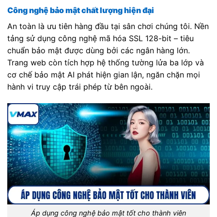
Công nghệ bảo mật chất lượng hiện đại
An toàn là ưu tiên hàng đầu tại sân chơi chúng tôi. Nền
tảng sử dụng công nghệ mã hóa SSL 128-bit – tiêu
chuẩn bảo mật được dùng bởi các ngân hàng lớn.
Trang web còn tích hợp hệ thống tường lửa ba lớp và
cơ chế bảo mật AI phát hiện gian lận, ngăn chặn mọi
hành vi truy cập trái phép từ bên ngoài.
Áp dụng công nghệ bảo mật tốt cho thành viên