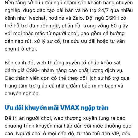
Nền tảng sở hữu đội ngũ chăm sóc khách hàng chuyên
nghiệp, được đào tạo bài bản và hỗ trợ 24/7 qua nhiều
kênh như livechat, hotline và Zalo. Đội ngũ CSKH có
thể hỗ trợ đa ngôn ngữ, phản hồi trong vòng 60 giây
với mọi thắc mắc từ người chơi, bao gồm cả hướng
dẫn nạp rút, xử lý sự cố, tra cứu ưu đãi hoặc tư vấn
chọn trò chơi.
Bên cạnh đó, web thường xuyên tổ chức khảo sát
đánh giá CSKH nhằm nâng cao chất lượng dịch vụ.
Các thành viên còn có thể theo dõi lịch sử hỗ trợ qua
trung tâm trợ giúp cá nhân, đảm bảo minh bạch và
chuyên nghiệp.
Ưu đãi khuyến mãi VMAX ngập tràn
Để tri ân người chơi, web thường xuyên tung ra các
chương trình khuyến mãi hấp dẫn với mức thưởng cực
cao. Người chơi ở mọi cấp độ, từ tân thủ đến VIP, đều