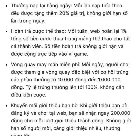
Thưởng nạp lại hàng ngày: Mỗi lần nạp tiếp theo
đều được tặng thêm 20% giá trị, không giới hạn số
lần trong ngày.
Hoàn trả cược thể thao: Mỗi tuần, web hoàn lại 1%
tổng số tiền cược thua trong mảng thể thao cho tất
cả thành viên. Số tiền hoàn trả không giới hạn và
được cộng trực tiếp vào ví game.
Vòng quay may mắn miễn phí: Mỗi ngày, người chơi
được tham gia vòng quay đặc biệt với cơ hội trúng
các phần thưởng từ 10.000 đồng đến 1.000.000
đồng. Tỷ lệ trúng thưởng lên tới 100%, không cần
điều kiện cược.
Khuyến mãi giới thiệu bạn bè: Khi giới thiệu bạn bè
đăng ký và chơi tại web, bạn sẽ nhận ngay 200.000
đồng cho mỗi lượt giới thiệu thành công. Không giới
hạn số người mời, càng giới thiệu nhiều, thưởng
càng lớn.