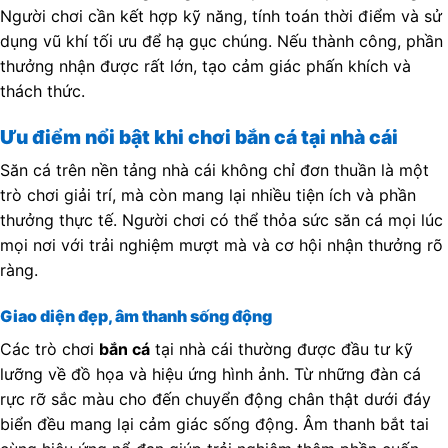
Người chơi cần kết hợp kỹ năng, tính toán thời điểm và sử
dụng vũ khí tối ưu để hạ gục chúng. Nếu thành công, phần
thưởng nhận được rất lớn, tạo cảm giác phấn khích và
thách thức.
Ưu điểm nổi bật khi chơi bắn cá tại nhà cái
Săn cá trên nền tảng nhà cái không chỉ đơn thuần là một
trò chơi giải trí, mà còn mang lại nhiều tiện ích và phần
thưởng thực tế. Người chơi có thể thỏa sức săn cá mọi lúc
mọi nơi với trải nghiệm mượt mà và cơ hội nhận thưởng rõ
ràng.
Giao diện đẹp, âm thanh sống động
Các trò chơi
bắn cá
tại nhà cái thường được đầu tư kỹ
lưỡng về đồ họa và hiệu ứng hình ảnh. Từ những đàn cá
rực rỡ sắc màu cho đến chuyển động chân thật dưới đáy
biển đều mang lại cảm giác sống động. Âm thanh bắt tai