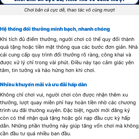
Chơi bắn cá cực dễ, thao tác vô cùng mượt
Hệ thống đổi thưởng minh bạch, nhanh chóng
Khi tích đủ điểm thưởng, người chơi có thể quy đổi thành
quà tặng hoặc tiền mặt thông qua các bước đơn giản. Nhà
cái cung cấp quy trình đổi thưởng rõ ràng, công khai và
được xử lý chỉ trong vài phút. Điều này tạo cảm giác yên
tâm, tin tưởng và hào hứng hơn khi chơi.
Nhiều khuyến mãi và ưu đãi hấp dẫn
Không chỉ chơi vui, người chơi còn được nhận thêm xu
thưởng, lượt quay miễn phí hay hoàn tiền nhờ các chương
trình ưu đãi thường xuyên. Đặc biệt, người mới đăng ký
còn có thể nhận quà tặng hoặc gói nạp đầu cực kỳ hấp
dẫn. Những phần thưởng này giúp tăng vốn chơi mà không
cần đầu tư quá nhiều ban đầu.