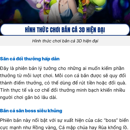
Hình thức chơi bắn cá 3D hiện đại
Săn cá đổi thưởng hấp dẫn
Đây là phiên bản lý tưởng cho những ai muốn kiếm phần
thưởng từ mỗi lượt chơi. Mỗi con cá bắn được sẽ quy đổi
thành điểm thưởng, có thể dùng để rút tiền hoặc đổi quà.
Tính thực tế và cơ chế đổi thưởng minh bạch khiến nhiều
người chơi gắn bó lâu dài.
Bắn cá săn boss siêu khủng
Phiên bản này nổi bật với sự xuất hiện của các “boss” biển
cực mạnh như Rồng vàng, Cá mập chúa hay Rùa khổng lồ.