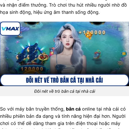
và nhận điểm thưởng. Trò chơi thu hút nhiều người nhờ đồ
họa sinh động, hiệu ứng âm thanh sống động.
Đôi nét về trò bắn cá tại nhà cái
So với máy bắn truyền thống,
bắn cá
online tại nhà cái có
nhiều phiên bản đa dạng và tính năng hiện đại hơn. Người
chơi có thể dễ dàng tham gia trên điện thoại hoặc máy