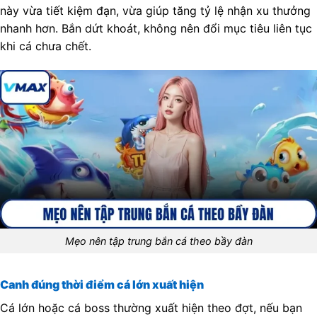
này vừa tiết kiệm đạn, vừa giúp tăng tỷ lệ nhận xu thưởng
nhanh hơn. Bắn dứt khoát, không nên đổi mục tiêu liên tục
khi cá chưa chết.
Mẹo nên tập trung bắn cá theo bầy đàn
Canh đúng thời điểm cá lớn xuất hiện
Cá lớn hoặc cá boss thường xuất hiện theo đợt, nếu bạn