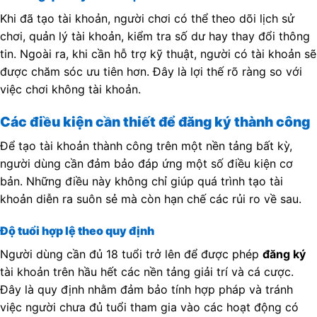
Khi đã tạo tài khoản, người chơi có thể theo dõi lịch sử
chơi, quản lý tài khoản, kiểm tra số dư hay thay đổi thông
tin. Ngoài ra, khi cần hỗ trợ kỹ thuật, người có tài khoản sẽ
được chăm sóc ưu tiên hơn. Đây là lợi thế rõ ràng so với
việc chơi không tài khoản.
Các điều kiện cần thiết để đăng ký thành công
Để tạo tài khoản thành công trên một nền tảng bất kỳ,
người dùng cần đảm bảo đáp ứng một số điều kiện cơ
bản. Những điều này không chỉ giúp quá trình tạo tài
khoản diễn ra suôn sẻ mà còn hạn chế các rủi ro về sau.
Độ tuổi hợp lệ theo quy định
Người dùng cần đủ 18 tuổi trở lên để được phép
đăng ký
tài khoản trên hầu hết các nền tảng giải trí và cá cược.
Đây là quy định nhằm đảm bảo tính hợp pháp và tránh
việc người chưa đủ tuổi tham gia vào các hoạt động có