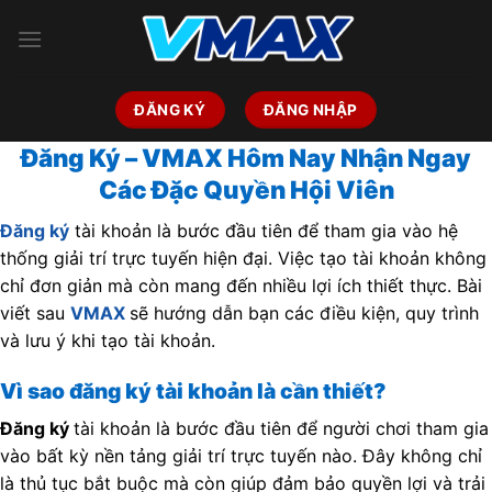
Bỏ
qua
nội
dung
ĐĂNG KÝ
ĐĂNG NHẬP
Đăng Ký – VMAX Hôm Nay Nhận Ngay
Các Đặc Quyền Hội Viên
Đăng ký
tài khoản là bước đầu tiên để tham gia vào hệ
thống giải trí trực tuyến hiện đại. Việc tạo tài khoản không
chỉ đơn giản mà còn mang đến nhiều lợi ích thiết thực. Bài
viết sau
VMAX
sẽ hướng dẫn bạn các điều kiện, quy trình
và lưu ý khi tạo tài khoản.
Vì sao đăng ký tài khoản là cần thiết?
Đăng ký
tài khoản là bước đầu tiên để người chơi tham gia
vào bất kỳ nền tảng giải trí trực tuyến nào. Đây không chỉ
là thủ tục bắt buộc mà còn giúp đảm bảo quyền lợi và trải