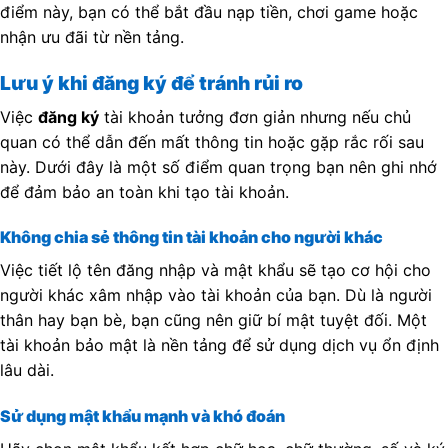
điểm này, bạn có thể bắt đầu nạp tiền, chơi game hoặc
nhận ưu đãi từ nền tảng.
Lưu ý khi đăng ký để tránh rủi ro
Việc
đăng ký
tài khoản tưởng đơn giản nhưng nếu chủ
quan có thể dẫn đến mất thông tin hoặc gặp rắc rối sau
này. Dưới đây là một số điểm quan trọng bạn nên ghi nhớ
để đảm bảo an toàn khi tạo tài khoản.
Không chia sẻ thông tin tài khoản cho người khác
Việc tiết lộ tên đăng nhập và mật khẩu sẽ tạo cơ hội cho
người khác xâm nhập vào tài khoản của bạn. Dù là người
thân hay bạn bè, bạn cũng nên giữ bí mật tuyệt đối. Một
tài khoản bảo mật là nền tảng để sử dụng dịch vụ ổn định
lâu dài.
Sử dụng mật khẩu mạnh và khó đoán