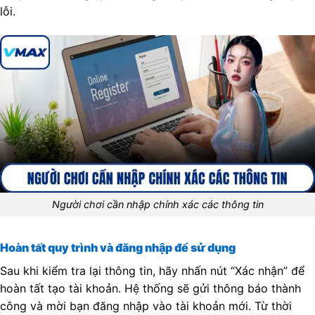
lỗi.
Người chơi cần nhập chính xác các thông tin
Hoàn tất quy trình và đăng nhập để sử dụng
Sau khi kiểm tra lại thông tin, hãy nhấn nút “Xác nhận” để
hoàn tất tạo tài khoản. Hệ thống sẽ gửi thông báo thành
công và mời bạn đăng nhập vào tài khoản mới. Từ thời