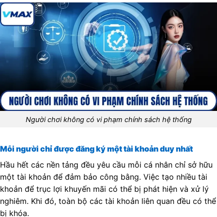
Người chơi không có vi phạm chính sách hệ thống
Mỗi người chỉ được đăng ký một tài khoản duy nhất
Hầu hết các nền tảng đều yêu cầu mỗi cá nhân chỉ sở hữu
một tài khoản để đảm bảo công bằng. Việc tạo nhiều tài
khoản để trục lợi khuyến mãi có thể bị phát hiện và xử lý
nghiêm. Khi đó, toàn bộ các tài khoản liên quan đều có thể
bị khóa.