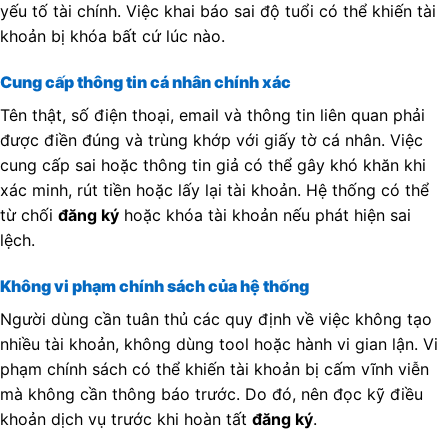
yếu tố tài chính. Việc khai báo sai độ tuổi có thể khiến tài
khoản bị khóa bất cứ lúc nào.
Cung cấp thông tin cá nhân chính xác
Tên thật, số điện thoại, email và thông tin liên quan phải
được điền đúng và trùng khớp với giấy tờ cá nhân. Việc
cung cấp sai hoặc thông tin giả có thể gây khó khăn khi
xác minh, rút tiền hoặc lấy lại tài khoản. Hệ thống có thể
từ chối
đăng ký
hoặc khóa tài khoản nếu phát hiện sai
lệch.
Không vi phạm chính sách của hệ thống
Người dùng cần tuân thủ các quy định về việc không tạo
nhiều tài khoản, không dùng tool hoặc hành vi gian lận. Vi
phạm chính sách có thể khiến tài khoản bị cấm vĩnh viễn
mà không cần thông báo trước. Do đó, nên đọc kỹ điều
khoản dịch vụ trước khi hoàn tất
đăng ký
.