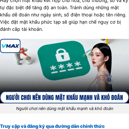
Hãy chọn mật khẩu kết hợp chữ hoa, chữ thường, số và ký
tự đặc biệt để tăng độ an toàn. Tránh dùng những mật
khẩu dễ đoán như ngày sinh, số điện thoại hoặc tên riêng.
Việc đặt mật khẩu phức tạp sẽ giúp hạn chế nguy cơ bị
đánh cắp tài khoản.
Người chơi nên dùng mật khẩu mạnh và khó đoán
Truy cập và đăng ký qua đường dẫn chính thức