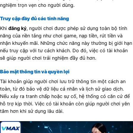
nghiệm trọn vẹn cho người dùng.
Truy cập đầy đủ các tính năng
Khi
đăng ký
, người chơi được phép sử dụng toàn bộ tính
năng của nền tảng như chơi game, nạp tiền, rút tiền và
nhận khuyến mãi. Những chức năng này thường bị giới hạn
nếu truy cập với tư cách khách. Do đó, việc có tài khoản
sẽ giúp người chơi trải nghiệm đầy đủ hơn.
Bảo mật thông tin và quyền lợi
Tài khoản giúp người chơi lưu trữ thông tin một cách an
toàn, từ đó bảo vệ dữ liệu cá nhân và lịch sử giao dịch.
Nếu xảy ra tranh chấp hoặc sự cố, hệ thống có căn cứ để
hỗ trợ kịp thời. Việc có tài khoản còn giúp người chơi yên
tâm hơn khi sử dụng lâu dài.