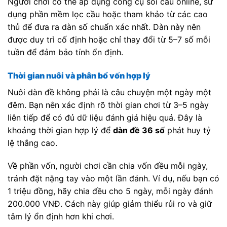
Người chơi có thể áp dụng công cụ soi cầu online, sử
dụng phần mềm lọc cầu hoặc tham khảo từ các cao
thủ để đưa ra dàn số chuẩn xác nhất. Dàn này nên
được duy trì cố định hoặc chỉ thay đổi từ 5–7 số mỗi
tuần để đảm bảo tính ổn định.
Thời gian nuôi và phân bổ vốn hợp lý
Nuôi dàn đề không phải là câu chuyện một ngày một
đêm. Bạn nên xác định rõ thời gian chơi từ 3–5 ngày
liên tiếp để có đủ dữ liệu đánh giá hiệu quả. Đây là
khoảng thời gian hợp lý để
dàn đề 36 số
phát huy tỷ
lệ thắng cao.
Về phần vốn, người chơi cần chia vốn đều mỗi ngày,
tránh đặt nặng tay vào một lần đánh. Ví dụ, nếu bạn có
1 triệu đồng, hãy chia đều cho 5 ngày, mỗi ngày đánh
200.000 VNĐ. Cách này giúp giảm thiểu rủi ro và giữ
tâm lý ổn định hơn khi chơi.