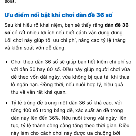
soát.
Ưu điểm nổi bật khi chơi dàn đề 36 số
Sau khi hiểu rõ khái niệm, bạn sẽ thấy rằng
dàn đề 36
số
có rất nhiều lợi ích nếu biết cách vận dụng đúng.
Lối chơi này giúp tối ưu chi phí, nâng cao tỷ lệ thắng
và kiểm soát vốn dễ dàng.
Chơi theo dàn 36 số sẽ giúp bạn tiết kiệm chi phí so
với dàn 50 hay 60 số. Điều này giúp người chơi vừa
dễ theo vốn dài ngày, vừa không bị quá tải khi thua
lỗ ngắn hạn. Đồng thời, nếu nuôi hợp lý, hiệu quả
thu về vẫn rất khả quan.
Tỷ lệ trúng đề trong một dàn 36 số khá cao. Với
tổng 100 số trong bảng đề, xác suất ăn đề trong
dàn này lên đến 36%. Nếu nuôi trong vài ngày liên
tục, tỷ lệ thành công càng tăng theo thời gian. Điều
này làm cho cách chơi này được ưa chuộng bởi