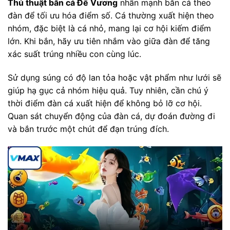
Thủ thuật bắn cá Đế Vương
nhấn mạnh bắn cá theo
đàn để tối ưu hóa điểm số. Cá thường xuất hiện theo
nhóm, đặc biệt là cá nhỏ, mang lại cơ hội kiếm điểm
lớn. Khi bắn, hãy ưu tiên nhắm vào giữa đàn để tăng
xác suất trúng nhiều con cùng lúc.
Sử dụng súng có độ lan tỏa hoặc vật phẩm như lưới sẽ
giúp hạ gục cả nhóm hiệu quả. Tuy nhiên, cần chú ý
thời điểm đàn cá xuất hiện để không bỏ lỡ cơ hội.
Quan sát chuyển động của đàn cá, dự đoán đường đi
và bắn trước một chút để đạn trúng đích.