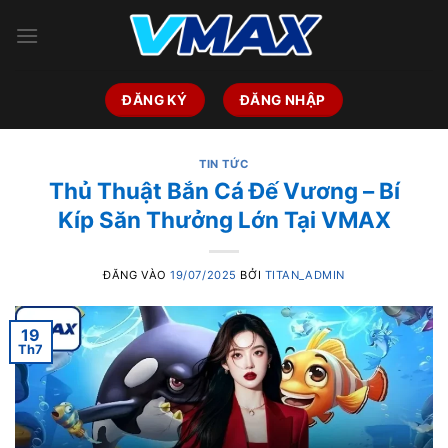
Bỏ
qua
nội
dung
ĐĂNG KÝ
ĐĂNG NHẬP
TIN TỨC
Thủ Thuật Bắn Cá Đế Vương – Bí
Kíp Săn Thưởng Lớn Tại VMAX
ĐĂNG VÀO
19/07/2025
BỞI
TITAN_ADMIN
19
Th7