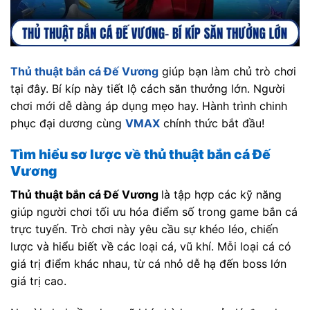
Thủ thuật bắn cá Đế Vương
giúp bạn làm chủ trò chơi
tại đây
. Bí kíp này tiết lộ cách săn thưởng lớn. Người
chơi mới dễ dàng áp dụng mẹo hay. Hành trình chinh
phục đại dương cùng
VMAX
chính thức bắt đầu!
Tìm hiểu sơ lược về thủ thuật bắn cá Đế
Vương
Thủ thuật bắn cá Đế Vương
là tập hợp các kỹ năng
giúp người chơi tối ưu hóa điểm số trong game bắn cá
trực tuyến. Trò chơi này yêu cầu sự khéo léo, chiến
lược và hiểu biết về các loại cá, vũ khí. Mỗi loại cá có
giá trị điểm khác nhau, từ cá nhỏ dễ hạ đến boss lớn
giá trị cao.