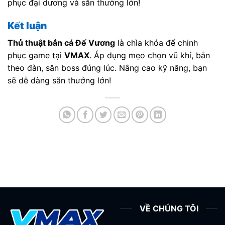
phục đại dương và săn thưởng lớn!
Kết luận
Thủ thuật bắn cá Đế Vương
là chìa khóa để chinh
phục game tại
VMAX
. Áp dụng mẹo chọn vũ khí, bắn
theo đàn, săn boss đúng lúc. Nâng cao kỹ năng, bạn
sẽ dễ dàng săn thưởng lớn!
VỀ CHÚNG TÔI