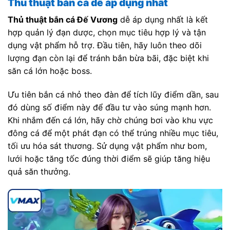
Thủ thuật bắn cá dễ áp dụng nhất
Thủ thuật bắn cá Đế Vương
dễ áp dụng nhất là kết
hợp quản lý đạn dược, chọn mục tiêu hợp lý và tận
dụng vật phẩm hỗ trợ. Đầu tiên, hãy luôn theo dõi
lượng đạn còn lại để tránh bắn bừa bãi, đặc biệt khi
săn cá lớn hoặc boss.
Ưu tiên bắn cá nhỏ theo đàn để tích lũy điểm dần, sau
đó dùng số điểm này để đầu tư vào súng mạnh hơn.
Khi nhắm đến cá lớn, hãy chờ chúng bơi vào khu vực
đông cá để một phát đạn có thể trúng nhiều mục tiêu,
tối ưu hóa sát thương. Sử dụng vật phẩm như bom,
lưới hoặc tăng tốc đúng thời điểm sẽ giúp tăng hiệu
quả săn thưởng.