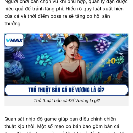
Người chơi cần chọn vũ khí phù hợp, quản lý đạn dược
hiệu quả để tránh lãng phí. Hiểu rõ quy luật xuất hiện
của cá và thời điểm boss ra sẽ tăng cơ hội săn
thưởng.
Thủ thuật bắn cá Đế Vương là gì?
Quan sát nhịp độ game giúp bạn điều chỉnh chiến
thuật kịp thời. Một số mẹo cơ bản bao gồm bắn cá